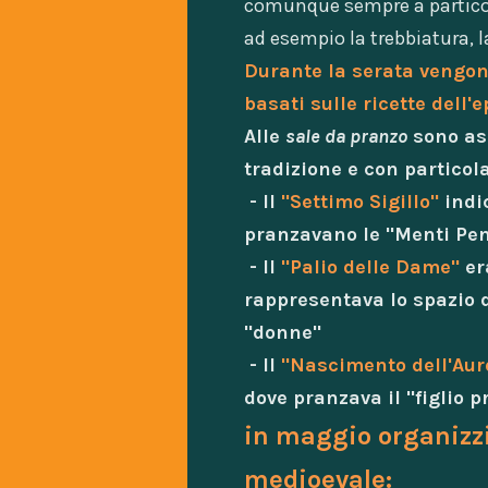
comunque sempre a particola
ad esempio la trebbiatura, l
Durante la serata vengono 
basati sulle ricette dell'e
Alle
sale da pranzo
sono as
tradizione e con particola
- Il
"
Settimo Sigillo
"
indi
pranzavano le "Menti Pen
- Il
"
Palio delle Dame
"
er
rappresentava lo spazio d
"donne"
- ll
"
Nascimento dell'Aur
dove pranzava il "figlio 
in maggio organizz
medioevale: