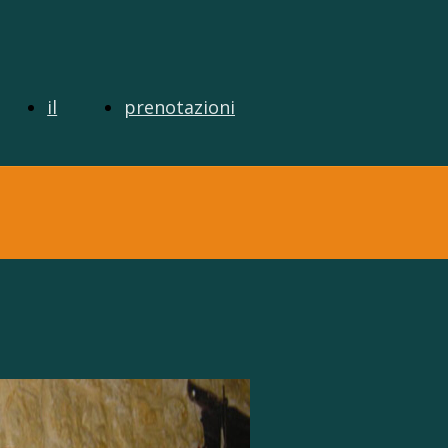
il
prenotazioni
ere
sabato