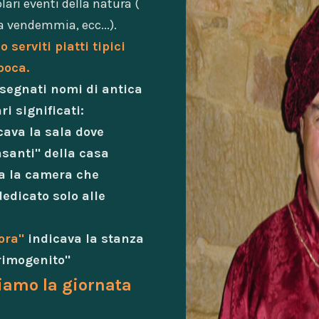
ri eventi della natura (
a vendemmia, ecc...).
serviti piatti tipici
poca.
segnati nomi di antica
ri significati:
cava la sala dove
santi" della casa
a la camera che
edicato solo alle
ora
"
indicava la stanza
primogenito"
iamo la giornata