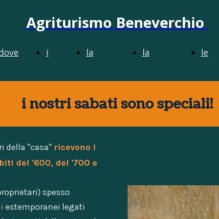
Agriturismo Beneverchio
dove
i
la
la
le
siamo
dintorni
produzione
ristorazione
cam
i nostri sabati sono speciali!
ri della "casa"
ricevono i
biti del '600, del '700 e
proprietari) spesso
i
estemporanei legati